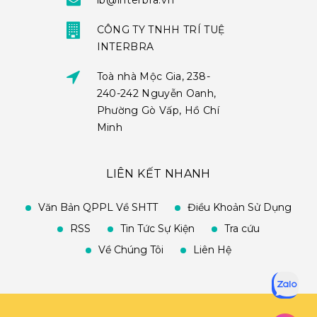
ib@interbra.vn
CÔNG TY TNHH TRÍ TUỆ
INTERBRA
Toà nhà Mộc Gia, 238-
240-242 Nguyễn Oanh,
Phường Gò Vấp, Hồ Chí
Minh
LIÊN KẾT NHANH
Văn Bản QPPL Về SHTT
Điều Khoản Sử Dụng
RSS
Tin Tức Sự Kiện
Tra cứu
Về Chúng Tôi
Liên Hệ