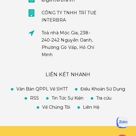
ib@interbra.vn
CÔNG TY TNHH TRÍ TUỆ
INTERBRA
Toà nhà Mộc Gia, 238-
240-242 Nguyễn Oanh,
Phường Gò Vấp, Hồ Chí
Minh
LIÊN KẾT NHANH
Văn Bản QPPL Về SHTT
Điều Khoản Sử Dụng
RSS
Tin Tức Sự Kiện
Tra cứu
Về Chúng Tôi
Liên Hệ