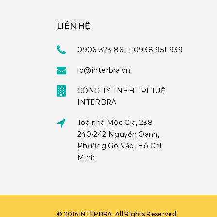
LIÊN HỆ
0906 323 861 | 0938 951 939
ib@interbra.vn
CÔNG TY TNHH TRÍ TUỆ
INTERBRA
Toà nhà Mộc Gia, 238-
240-242 Nguyễn Oanh,
Phường Gò Vấp, Hồ Chí
Minh
©
2016
INTERBRA
. All Rights Reserved.