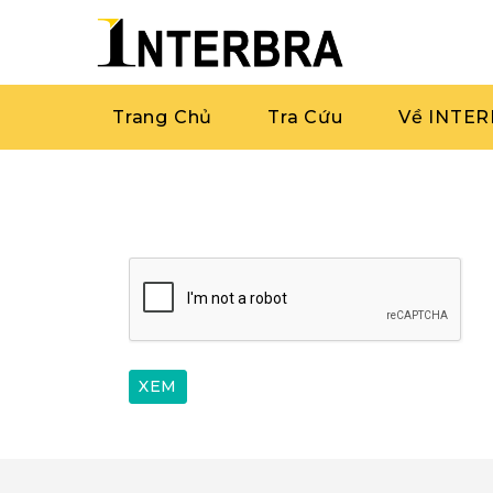
Trang Chủ
Tra Cứu
Về INTE