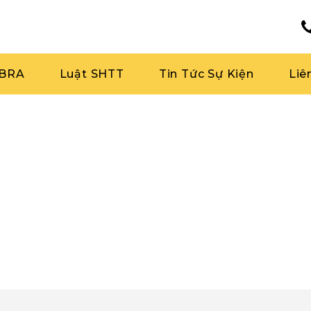
RBRA
Luật SHTT
Tin Tức Sự Kiện
Liê