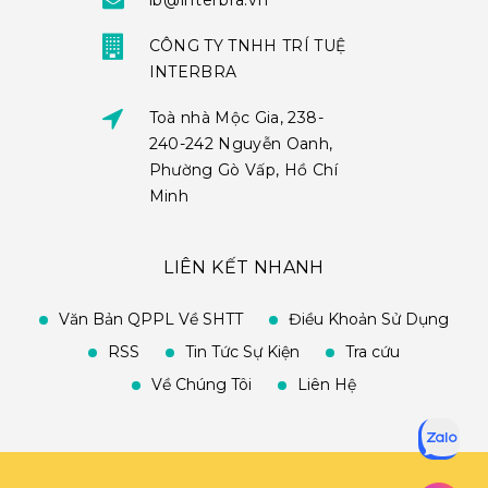
ib@interbra.vn
CÔNG TY TNHH TRÍ TUỆ
INTERBRA
Toà nhà Mộc Gia, 238-
240-242 Nguyễn Oanh,
Phường Gò Vấp, Hồ Chí
Minh
LIÊN KẾT NHANH
Văn Bản QPPL Về SHTT
Điều Khoản Sử Dụng
RSS
Tin Tức Sự Kiện
Tra cứu
Về Chúng Tôi
Liên Hệ