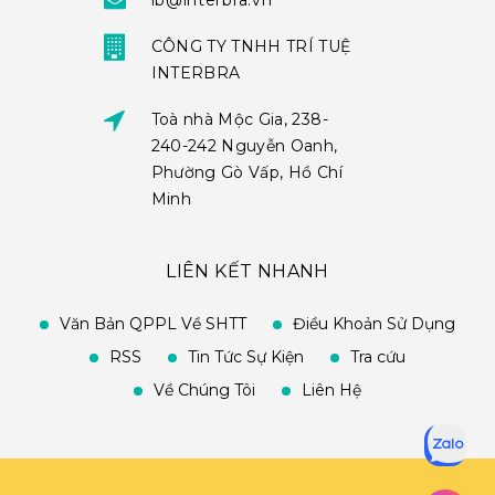
ib@interbra.vn
CÔNG TY TNHH TRÍ TUỆ
INTERBRA
Toà nhà Mộc Gia, 238-
240-242 Nguyễn Oanh,
Phường Gò Vấp, Hồ Chí
Minh
LIÊN KẾT NHANH
Văn Bản QPPL Về SHTT
Điều Khoản Sử Dụng
RSS
Tin Tức Sự Kiện
Tra cứu
Về Chúng Tôi
Liên Hệ