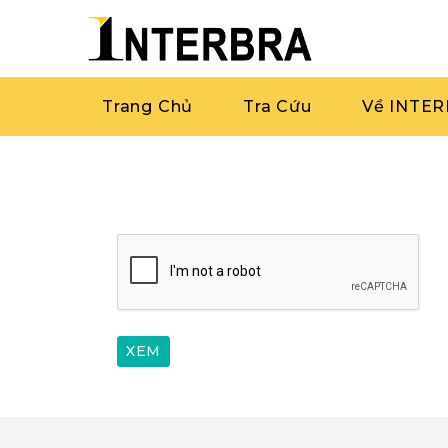
Trang Chủ
Tra Cứu
Về INTE