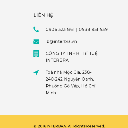
LIÊN HỆ
0906 323 861 | 0938 951 939
ib@interbra.vn
CÔNG TY TNHH TRÍ TUỆ
INTERBRA
Toà nhà Mộc Gia, 238-
240-242 Nguyễn Oanh,
Phường Gò Vấp, Hồ Chí
Minh
©
2016
INTERBRA
. All Rights Reserved.