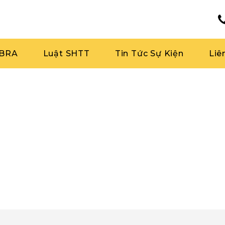
RBRA
Luật SHTT
Tin Tức Sự Kiện
Liê