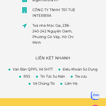
ib@interbra.vn
CÔNG TY TNHH TRÍ TUỆ
INTERBRA
Toà nhà Mộc Gia, 238-
240-242 Nguyễn Oanh,
Phường Gò Vấp, Hồ Chí
Minh
LIÊN KẾT NHANH
Văn Bản QPPL Về SHTT
Điều Khoản Sử Dụng
RSS
Tin Tức Sự Kiện
Tra cứu
Về Chúng Tôi
Liên Hệ