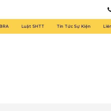
RBRA
Luật SHTT
Tin Tức Sự Kiện
Liê