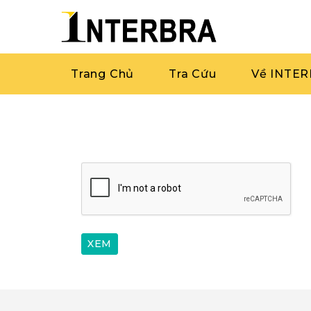
Trang Chủ
Tra Cứu
Về INTE