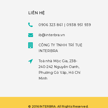
LIÊN HỆ
0906 323 861 | 0938 951 939
ib@interbra.vn
CÔNG TY TNHH TRÍ TUỆ
INTERBRA
Toà nhà Mộc Gia, 238-
240-242 Nguyễn Oanh,
Phường Gò Vấp, Hồ Chí
Minh
©
2016
INTERBRA
. All Rights Reserved.