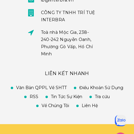
ib@interbra.vn
CÔNG TY TNHH TRÍ TUỆ
INTERBRA
Toà nhà Mộc Gia, 238-
240-242 Nguyễn Oanh,
Phường Gò Vấp, Hồ Chí
Minh
LIÊN KẾT NHANH
Văn Bản QPPL Về SHTT
Điều Khoản Sử Dụng
RSS
Tin Tức Sự Kiện
Tra cứu
Về Chúng Tôi
Liên Hệ