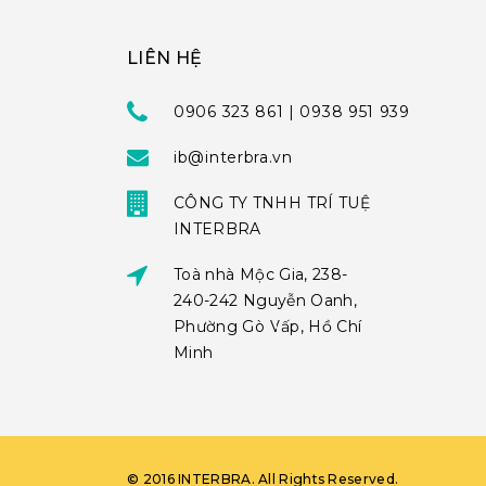
LIÊN HỆ
0906 323 861 | 0938 951 939
ib@interbra.vn
CÔNG TY TNHH TRÍ TUỆ
INTERBRA
Toà nhà Mộc Gia, 238-
240-242 Nguyễn Oanh,
Phường Gò Vấp, Hồ Chí
Minh
©
2016
INTERBRA
. All Rights Reserved.