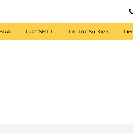
RBRA
Luật SHTT
Tin Tức Sự Kiện
Liê