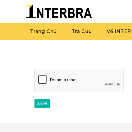
Trang Chủ
Tra Cứu
Về INTE