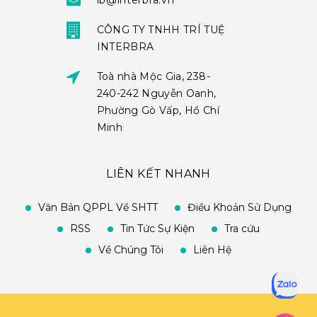
ib@interbra.vn
CÔNG TY TNHH TRÍ TUỆ
INTERBRA
Toà nhà Mộc Gia, 238-
240-242 Nguyễn Oanh,
Phường Gò Vấp, Hồ Chí
Minh
LIÊN KẾT NHANH
Văn Bản QPPL Về SHTT
Điều Khoản Sử Dụng
RSS
Tin Tức Sự Kiện
Tra cứu
Về Chúng Tôi
Liên Hệ