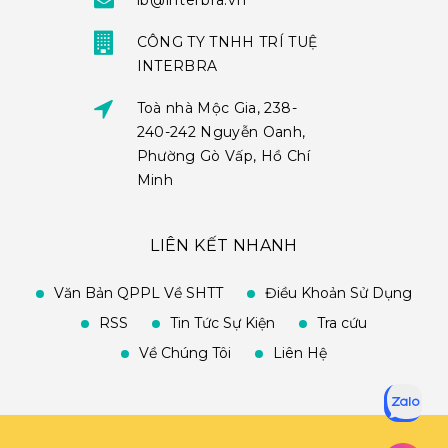
ib@interbra.vn
CÔNG TY TNHH TRÍ TUỆ
INTERBRA
Toà nhà Mộc Gia, 238-
240-242 Nguyễn Oanh,
Phường Gò Vấp, Hồ Chí
Minh
LIÊN KẾT NHANH
Văn Bản QPPL Về SHTT
Điều Khoản Sử Dụng
RSS
Tin Tức Sự Kiện
Tra cứu
Về Chúng Tôi
Liên Hệ