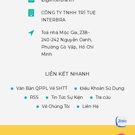
ib@interbra.vn
CÔNG TY TNHH TRÍ TUỆ
INTERBRA
Toà nhà Mộc Gia, 238-
240-242 Nguyễn Oanh,
Phường Gò Vấp, Hồ Chí
Minh
LIÊN KẾT NHANH
Văn Bản QPPL Về SHTT
Điều Khoản Sử Dụng
RSS
Tin Tức Sự Kiện
Tra cứu
Về Chúng Tôi
Liên Hệ