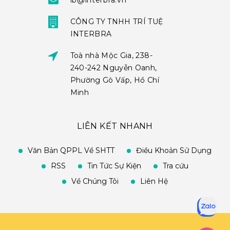
ib@interbra.vn
CÔNG TY TNHH TRÍ TUỆ
INTERBRA
Toà nhà Mộc Gia, 238-
240-242 Nguyễn Oanh,
Phường Gò Vấp, Hồ Chí
Minh
LIÊN KẾT NHANH
Văn Bản QPPL Về SHTT
Điều Khoản Sử Dụng
RSS
Tin Tức Sự Kiện
Tra cứu
Về Chúng Tôi
Liên Hệ