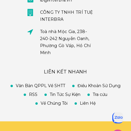
ib@interbra.vn
CÔNG TY TNHH TRÍ TUỆ
INTERBRA
Toà nhà Mộc Gia, 238-
240-242 Nguyễn Oanh,
Phường Gò Vấp, Hồ Chí
Minh
LIÊN KẾT NHANH
Văn Bản QPPL Về SHTT
Điều Khoản Sử Dụng
RSS
Tin Tức Sự Kiện
Tra cứu
Về Chúng Tôi
Liên Hệ