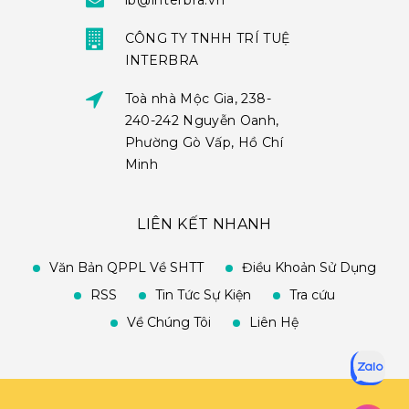
ib@interbra.vn
CÔNG TY TNHH TRÍ TUỆ
INTERBRA
Toà nhà Mộc Gia, 238-
240-242 Nguyễn Oanh,
Phường Gò Vấp, Hồ Chí
Minh
LIÊN KẾT NHANH
Văn Bản QPPL Về SHTT
Điều Khoản Sử Dụng
RSS
Tin Tức Sự Kiện
Tra cứu
Về Chúng Tôi
Liên Hệ