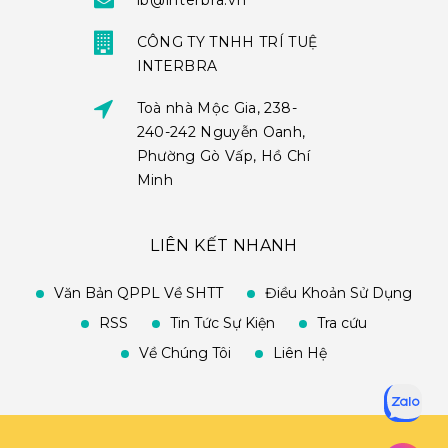
ib@interbra.vn
CÔNG TY TNHH TRÍ TUỆ
INTERBRA
Toà nhà Mộc Gia, 238-
240-242 Nguyễn Oanh,
Phường Gò Vấp, Hồ Chí
Minh
LIÊN KẾT NHANH
Văn Bản QPPL Về SHTT
Điều Khoản Sử Dụng
RSS
Tin Tức Sự Kiện
Tra cứu
Về Chúng Tôi
Liên Hệ