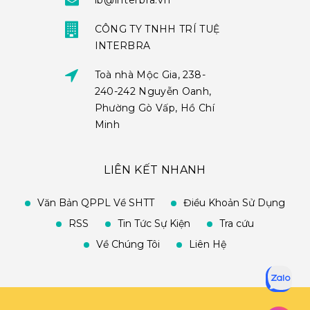
ib@interbra.vn
CÔNG TY TNHH TRÍ TUỆ
INTERBRA
Toà nhà Mộc Gia, 238-
240-242 Nguyễn Oanh,
Phường Gò Vấp, Hồ Chí
Minh
LIÊN KẾT NHANH
Văn Bản QPPL Về SHTT
Điều Khoản Sử Dụng
RSS
Tin Tức Sự Kiện
Tra cứu
Về Chúng Tôi
Liên Hệ