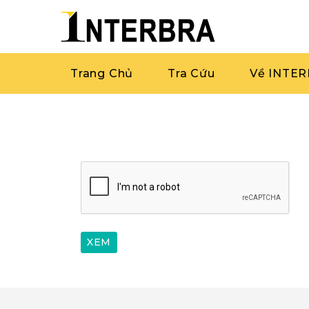
Trang Chủ
Tra Cứu
Về INTE