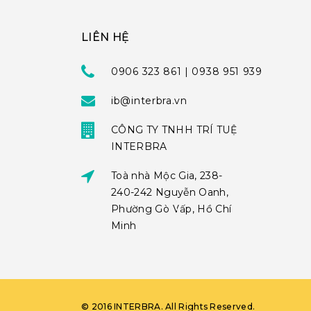
LIÊN HỆ
0906 323 861 | 0938 951 939
ib@interbra.vn
CÔNG TY TNHH TRÍ TUỆ
INTERBRA
Toà nhà Mộc Gia, 238-
240-242 Nguyễn Oanh,
Phường Gò Vấp, Hồ Chí
Minh
©
2016
INTERBRA
. All Rights Reserved.