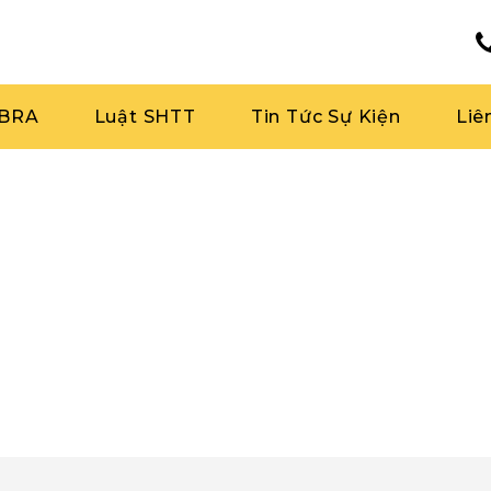
RBRA
Luật SHTT
Tin Tức Sự Kiện
Liê