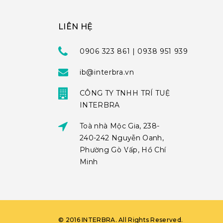
LIÊN HỆ
0906 323 861 | 0938 951 939
ib@interbra.vn
CÔNG TY TNHH TRÍ TUỆ
INTERBRA
Toà nhà Mộc Gia, 238-
240-242 Nguyễn Oanh,
Phường Gò Vấp, Hồ Chí
Minh
©
2016
INTERBRA
. All Rights Reserved.