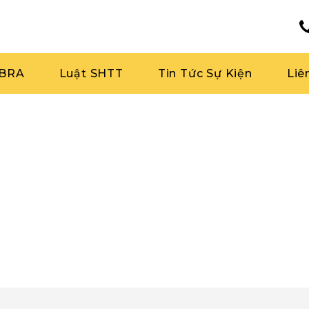
RBRA
Luật SHTT
Tin Tức Sự Kiện
Liê