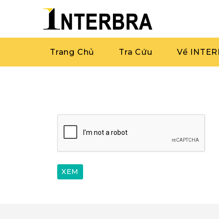
Trang Chủ
Tra Cứu
Về INTE