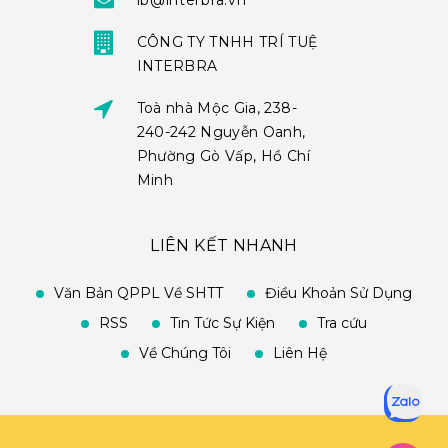
ib@interbra.vn
CÔNG TY TNHH TRÍ TUỆ
INTERBRA
Toà nhà Mộc Gia, 238-
240-242 Nguyễn Oanh,
Phường Gò Vấp, Hồ Chí
Minh
LIÊN KẾT NHANH
Văn Bản QPPL Về SHTT
Điều Khoản Sử Dụng
RSS
Tin Tức Sự Kiện
Tra cứu
Về Chúng Tôi
Liên Hệ