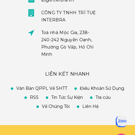
ib@interbra.vn
CÔNG TY TNHH TRÍ TUỆ
INTERBRA
Toà nhà Mộc Gia, 238-
240-242 Nguyễn Oanh,
Phường Gò Vấp, Hồ Chí
Minh
LIÊN KẾT NHANH
Văn Bản QPPL Về SHTT
Điều Khoản Sử Dụng
RSS
Tin Tức Sự Kiện
Tra cứu
Về Chúng Tôi
Liên Hệ