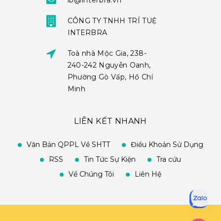
ib@interbra.vn
CÔNG TY TNHH TRÍ TUỆ
INTERBRA
Toà nhà Mộc Gia, 238-
240-242 Nguyễn Oanh,
Phường Gò Vấp, Hồ Chí
Minh
LIÊN KẾT NHANH
Văn Bản QPPL Về SHTT
Điều Khoản Sử Dụng
RSS
Tin Tức Sự Kiện
Tra cứu
Về Chúng Tôi
Liên Hệ