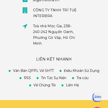
ib@interbra.vn
CÔNG TY TNHH TRÍ TUỆ
INTERBRA
Toà nhà Mộc Gia, 238-
240-242 Nguyễn Oanh,
Phường Gò Vấp, Hồ Chí
Minh
LIÊN KẾT NHANH
Văn Bản QPPL Về SHTT
Điều Khoản Sử Dụng
RSS
Tin Tức Sự Kiện
Tra cứu
Về Chúng Tôi
Liên Hệ