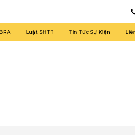
RBRA
Luật SHTT
Tin Tức Sự Kiện
Liê