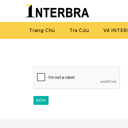
Trang Chủ
Tra Cứu
Về INTE