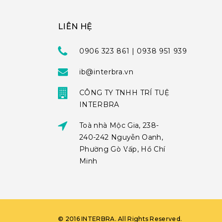
LIÊN HỆ
0906 323 861 | 0938 951 939
ib@interbra.vn
CÔNG TY TNHH TRÍ TUỆ
INTERBRA
Toà nhà Mộc Gia, 238-
240-242 Nguyễn Oanh,
Phường Gò Vấp, Hồ Chí
Minh
©
2016
INTERBRA
. All Rights Reserved.