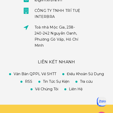
ib@interbra.vn
CÔNG TY TNHH TRÍ TUỆ
INTERBRA
Toà nhà Mộc Gia, 238-
240-242 Nguyễn Oanh,
Phường Gò Vấp, Hồ Chí
Minh
LIÊN KẾT NHANH
Văn Bản QPPL Về SHTT
Điều Khoản Sử Dụng
RSS
Tin Tức Sự Kiện
Tra cứu
Về Chúng Tôi
Liên Hệ