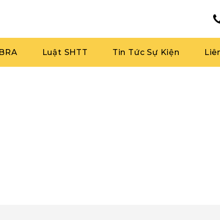
RBRA
Luật SHTT
Tin Tức Sự Kiện
Liê