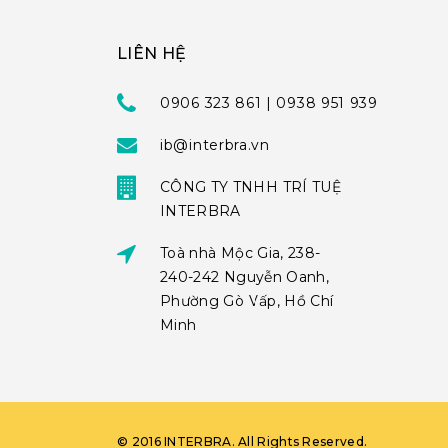
LIÊN HỆ
0906 323 861 | 0938 951 939
ib@interbra.vn
CÔNG TY TNHH TRÍ TUỆ
INTERBRA
Toà nhà Mộc Gia, 238-
240-242 Nguyễn Oanh,
Phường Gò Vấp, Hồ Chí
Minh
©
2016
INTERBRA
. All Rights Reserved.