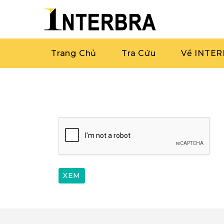
Trang Chủ
Tra Cứu
Về INTE