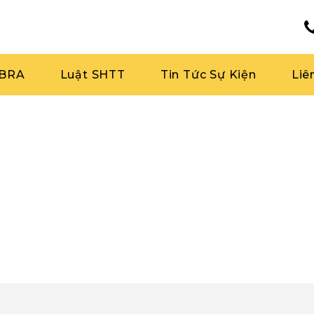
RBRA
Luật SHTT
Tin Tức Sự Kiện
Liê