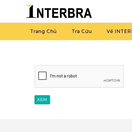
Trang Chủ
Tra Cứu
Về INTE