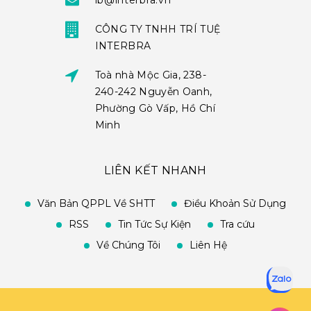
ib@interbra.vn
CÔNG TY TNHH TRÍ TUỆ
INTERBRA
Toà nhà Mộc Gia, 238-
240-242 Nguyễn Oanh,
Phường Gò Vấp, Hồ Chí
Minh
LIÊN KẾT NHANH
Văn Bản QPPL Về SHTT
Điều Khoản Sử Dụng
RSS
Tin Tức Sự Kiện
Tra cứu
Về Chúng Tôi
Liên Hệ