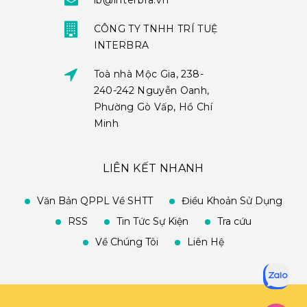
ib@interbra.vn
CÔNG TY TNHH TRÍ TUỆ
INTERBRA
Toà nhà Mộc Gia, 238-
240-242 Nguyễn Oanh,
Phường Gò Vấp, Hồ Chí
Minh
LIÊN KẾT NHANH
Văn Bản QPPL Về SHTT
Điều Khoản Sử Dụng
RSS
Tin Tức Sự Kiện
Tra cứu
Về Chúng Tôi
Liên Hệ