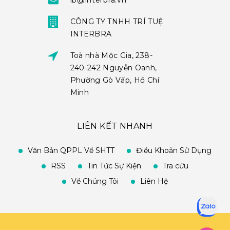
ib@interbra.vn
CÔNG TY TNHH TRÍ TUỆ
INTERBRA
Toà nhà Mộc Gia, 238-
240-242 Nguyễn Oanh,
Phường Gò Vấp, Hồ Chí
Minh
LIÊN KẾT NHANH
Văn Bản QPPL Về SHTT
Điều Khoản Sử Dụng
RSS
Tin Tức Sự Kiện
Tra cứu
Về Chúng Tôi
Liên Hệ