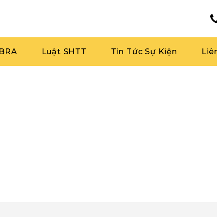
RBRA
Luật SHTT
Tin Tức Sự Kiện
Liê