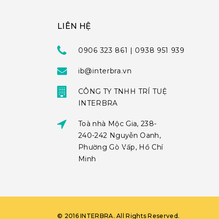
LIÊN HỆ
0906 323 861 | 0938 951 939
ib@interbra.vn
CÔNG TY TNHH TRÍ TUỆ
INTERBRA
Toà nhà Mộc Gia, 238-
240-242 Nguyễn Oanh,
Phường Gò Vấp, Hồ Chí
Minh
©
2016
INTERBRA
. All Rights Reserved.