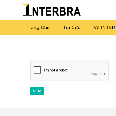
Trang Chủ
Tra Cứu
Về INTE