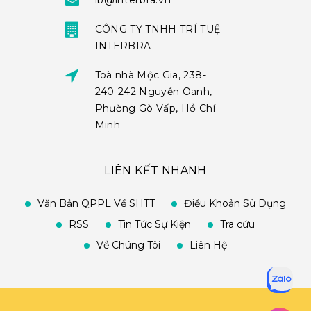
ib@interbra.vn
CÔNG TY TNHH TRÍ TUỆ
INTERBRA
Toà nhà Mộc Gia, 238-
240-242 Nguyễn Oanh,
Phường Gò Vấp, Hồ Chí
Minh
LIÊN KẾT NHANH
Văn Bản QPPL Về SHTT
Điều Khoản Sử Dụng
RSS
Tin Tức Sự Kiện
Tra cứu
Về Chúng Tôi
Liên Hệ