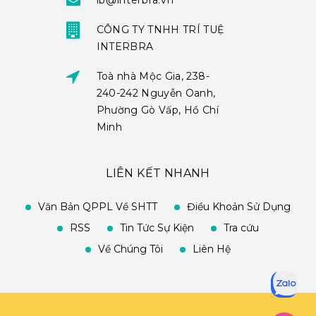
ib@interbra.vn
CÔNG TY TNHH TRÍ TUỆ
INTERBRA
Toà nhà Mộc Gia, 238-
240-242 Nguyễn Oanh,
Phường Gò Vấp, Hồ Chí
Minh
LIÊN KẾT NHANH
Văn Bản QPPL Về SHTT
Điều Khoản Sử Dụng
RSS
Tin Tức Sự Kiện
Tra cứu
Về Chúng Tôi
Liên Hệ