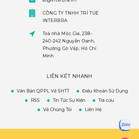
ib@interbra.vn
CÔNG TY TNHH TRÍ TUỆ
INTERBRA
Toà nhà Mộc Gia, 238-
240-242 Nguyễn Oanh,
Phường Gò Vấp, Hồ Chí
Minh
LIÊN KẾT NHANH
Văn Bản QPPL Về SHTT
Điều Khoản Sử Dụng
RSS
Tin Tức Sự Kiện
Tra cứu
Về Chúng Tôi
Liên Hệ