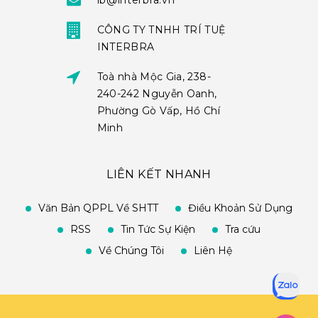
ib@interbra.vn
CÔNG TY TNHH TRÍ TUỆ
INTERBRA
Toà nhà Mộc Gia, 238-
240-242 Nguyễn Oanh,
Phường Gò Vấp, Hồ Chí
Minh
LIÊN KẾT NHANH
Văn Bản QPPL Về SHTT
Điều Khoản Sử Dụng
RSS
Tin Tức Sự Kiện
Tra cứu
Về Chúng Tôi
Liên Hệ