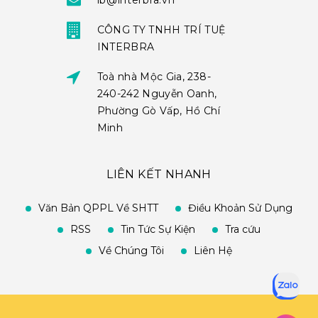
ib@interbra.vn
CÔNG TY TNHH TRÍ TUỆ
INTERBRA
Toà nhà Mộc Gia, 238-
240-242 Nguyễn Oanh,
Phường Gò Vấp, Hồ Chí
Minh
LIÊN KẾT NHANH
Văn Bản QPPL Về SHTT
Điều Khoản Sử Dụng
RSS
Tin Tức Sự Kiện
Tra cứu
Về Chúng Tôi
Liên Hệ