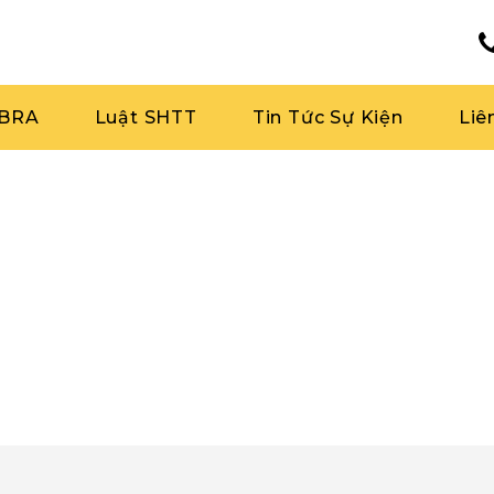
RBRA
Luật SHTT
Tin Tức Sự Kiện
Liê