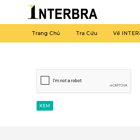
Trang Chủ
Tra Cứu
Về INTE