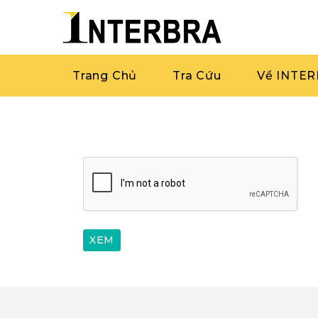
Trang Chủ
Tra Cứu
Về INTE