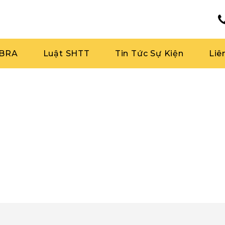
RBRA
Luật SHTT
Tin Tức Sự Kiện
Liê