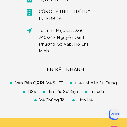
ib@interbra.vn
CÔNG TY TNHH TRÍ TUỆ
INTERBRA
Toà nhà Mộc Gia, 238-
240-242 Nguyễn Oanh,
Phường Gò Vấp, Hồ Chí
Minh
LIÊN KẾT NHANH
Văn Bản QPPL Về SHTT
Điều Khoản Sử Dụng
RSS
Tin Tức Sự Kiện
Tra cứu
Về Chúng Tôi
Liên Hệ