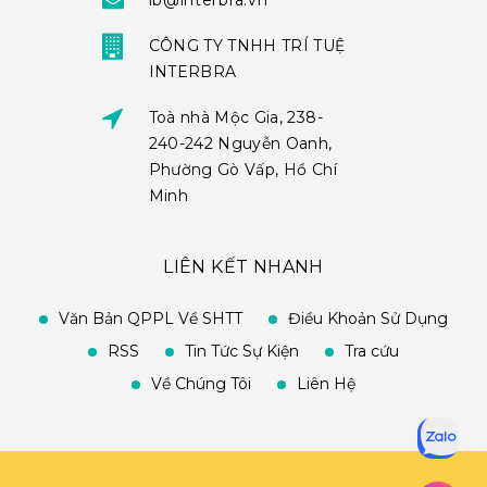
ib@interbra.vn
CÔNG TY TNHH TRÍ TUỆ
INTERBRA
Toà nhà Mộc Gia, 238-
240-242 Nguyễn Oanh,
Phường Gò Vấp, Hồ Chí
Minh
LIÊN KẾT NHANH
Văn Bản QPPL Về SHTT
Điều Khoản Sử Dụng
RSS
Tin Tức Sự Kiện
Tra cứu
Về Chúng Tôi
Liên Hệ