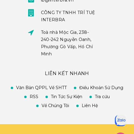
ib@interbra.vn
CÔNG TY TNHH TRÍ TUỆ
INTERBRA
Toà nhà Mộc Gia, 238-
240-242 Nguyễn Oanh,
Phường Gò Vấp, Hồ Chí
Minh
LIÊN KẾT NHANH
Văn Bản QPPL Về SHTT
Điều Khoản Sử Dụng
RSS
Tin Tức Sự Kiện
Tra cứu
Về Chúng Tôi
Liên Hệ