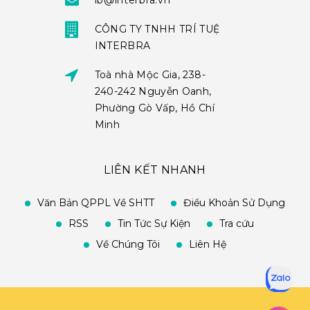
ib@interbra.vn
CÔNG TY TNHH TRÍ TUỆ
INTERBRA
Toà nhà Mộc Gia, 238-
240-242 Nguyễn Oanh,
Phường Gò Vấp, Hồ Chí
Minh
LIÊN KẾT NHANH
Văn Bản QPPL Về SHTT
Điều Khoản Sử Dụng
RSS
Tin Tức Sự Kiện
Tra cứu
Về Chúng Tôi
Liên Hệ