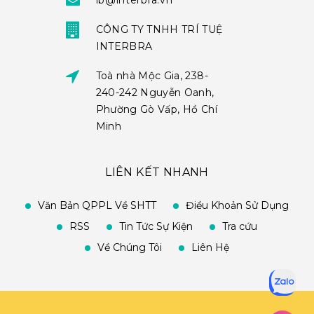
ib@interbra.vn
CÔNG TY TNHH TRÍ TUỆ
INTERBRA
Toà nhà Mộc Gia, 238-
240-242 Nguyễn Oanh,
Phường Gò Vấp, Hồ Chí
Minh
LIÊN KẾT NHANH
Văn Bản QPPL Về SHTT
Điều Khoản Sử Dụng
RSS
Tin Tức Sự Kiện
Tra cứu
Về Chúng Tôi
Liên Hệ