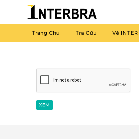
Trang Chủ
Tra Cứu
Về INTE