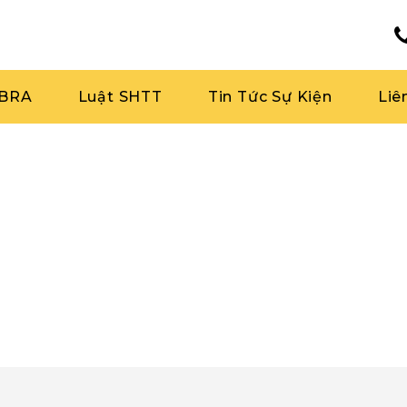
RBRA
Luật SHTT
Tin Tức Sự Kiện
Liê