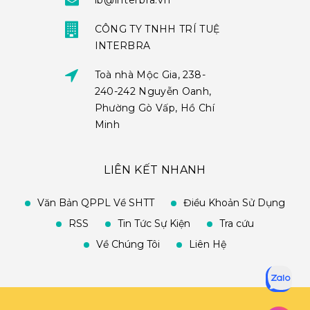
ib@interbra.vn
CÔNG TY TNHH TRÍ TUỆ
INTERBRA
Toà nhà Mộc Gia, 238-
240-242 Nguyễn Oanh,
Phường Gò Vấp, Hồ Chí
Minh
LIÊN KẾT NHANH
Văn Bản QPPL Về SHTT
Điều Khoản Sử Dụng
RSS
Tin Tức Sự Kiện
Tra cứu
Về Chúng Tôi
Liên Hệ