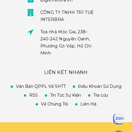
ib@interbra.vn
CÔNG TY TNHH TRÍ TUỆ
INTERBRA
Toà nhà Mộc Gia, 238-
240-242 Nguyễn Oanh,
Phường Gò Vấp, Hồ Chí
Minh
LIÊN KẾT NHANH
Văn Bản QPPL Về SHTT
Điều Khoản Sử Dụng
RSS
Tin Tức Sự Kiện
Tra cứu
Về Chúng Tôi
Liên Hệ