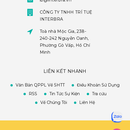
ib@interbra.vn
CÔNG TY TNHH TRÍ TUỆ
INTERBRA
Toà nhà Mộc Gia, 238-
240-242 Nguyễn Oanh,
Phường Gò Vấp, Hồ Chí
Minh
LIÊN KẾT NHANH
Văn Bản QPPL Về SHTT
Điều Khoản Sử Dụng
RSS
Tin Tức Sự Kiện
Tra cứu
Về Chúng Tôi
Liên Hệ