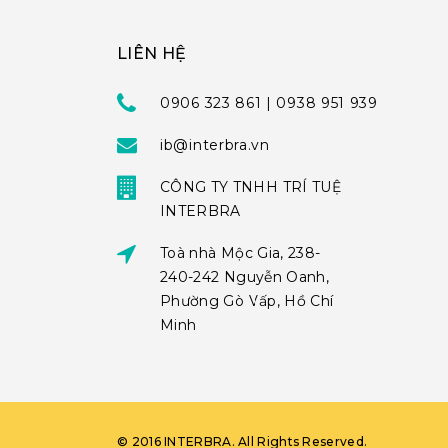
LIÊN HỆ
0906 323 861 | 0938 951 939
ib@interbra.vn
CÔNG TY TNHH TRÍ TUỆ
INTERBRA
Toà nhà Mộc Gia, 238-
240-242 Nguyễn Oanh,
Phường Gò Vấp, Hồ Chí
Minh
©
2016
INTERBRA
. All Rights Reserved.