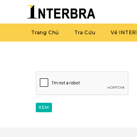
Trang Chủ
Tra Cứu
Về INTE