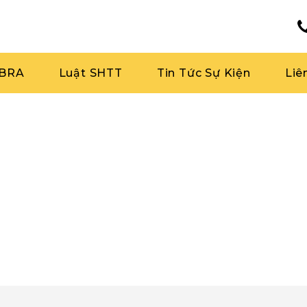
RBRA
Luật SHTT
Tin Tức Sự Kiện
Liê