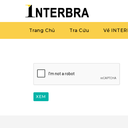
Trang Chủ
Tra Cứu
Về INTE