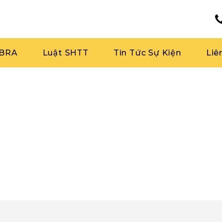
RBRA
Luật SHTT
Tin Tức Sự Kiện
Liê